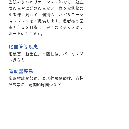
当院のリハビリテーション科では、脳血
管疾患や運動器疾患など、様々な状態の
患者様に対して、個別のリハビリテーシ
ョンプランをご提供します。患者様の回
復と自立を目指し、専門のスタッフがサ
ポートいたします。
脳血管等疾患
脳梗塞、脳出血、脊髄損傷、パーキンソ
ン病など
運動器疾患
変形性膝関節症、変形性股関節症、脊柱
管狭窄症、肩関節周囲炎など
内科
特定健康診査